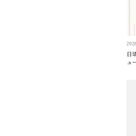
202
日
ュ