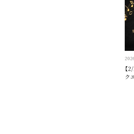
202
【2
ク