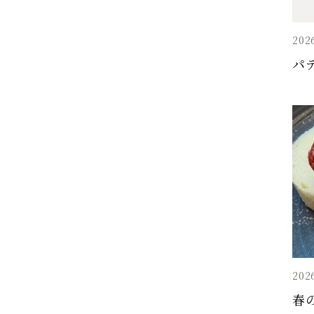
202
パ
202
春