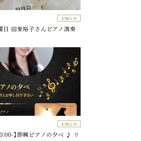
お知らせ
水曜日 田麥裕子さんピアノ演奏
お知らせ
)20:00-】即興ピアノの夕べ ♪ リ